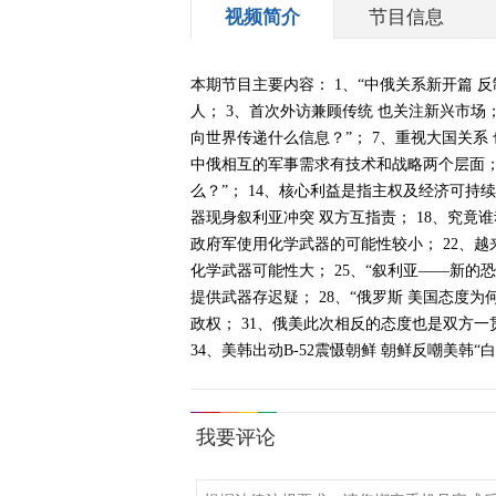
视频简介
节目信息
本期节目主要内容： 1、“中俄关系新开篇 
人； 3、首次外访兼顾传统 也关注新兴市场；
向世界传递什么信息？”； 7、重视大国关系 
中俄相互的军事需求有技术和战略两个层面； 
么？”； 14、核心利益是指主权及经济可持
器现身叙利亚冲突 双方互指责； 18、究竟谁
政府军使用化学武器的可能性较小； 22、越
化学武器可能性大； 25、“叙利亚——新的
提供武器存迟疑； 28、“俄罗斯 美国态度
政权； 31、俄美此次相反的态度也是双方一
34、美韩出动B-52震慑朝鲜 朝鲜反嘲美韩“白