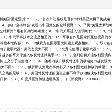
反制美国‘重返亚洲’？”； 2、“首次外访路线是否有‘针对美亚太再平衡战
 4、参加“金砖峰会”表现出中国外交的全球视野； 5、平衡“美亚太新战
也对新兴市场有长期战略考量； 8、“中俄关系进入‘蜜月时代’？”； 9、“
11、中俄军事技术交流是相互的； 12、军事合作是国家间互信度高的表现
续等根本性内容； 15、中俄双方在国际重大问题上观点相似； 16、双方能
动了化学武器？美俄态度大不同； 19、“究竟谁使用了化学武器？”； 20
来越多的军火库落入叙反对派武装手中； 23、以色列密切关注叙利亚境内
恐怖主义分子滋生地？”； 26、随着内战升级反对派中的极端势力越发强大
为何大不同？”； 29、俄罗斯认为此次事件扑灭了叙利亚危机和谈的希望； 
贯立场的延续； 32、美国对反对派的偏袒态度不利于政治解决叙利亚危机
日梦” ； 35、印度斥巨资加强边境防卫 。（《新视野》 20130411）