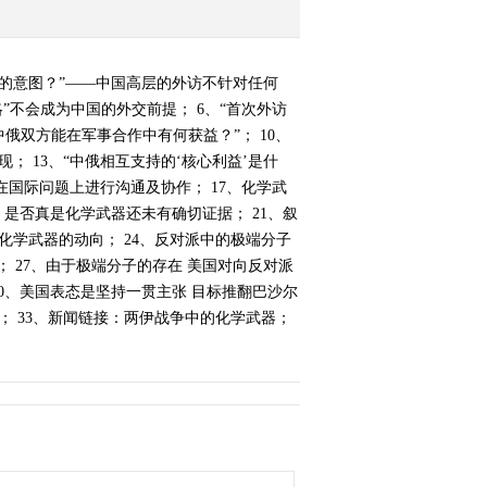
略’的意图？”——中国高层的外访不针对任何
略”不会成为中国的外交前提； 6、“首次外访
中俄双方能在军事合作中有何获益？”； 10、
； 13、“中俄相互支持的‘核心利益’是什
在国际问题上进行沟通及协作； 17、化学武
、是否真是化学武器还未有确切证据； 21、叙
化学武器的动向； 24、反对派中的极端分子
； 27、由于极端分子的存在 美国对向反对派
30、美国表态是坚持一贯主张 目标推翻巴沙尔
； 33、新闻链接：两伊战争中的化学武器；