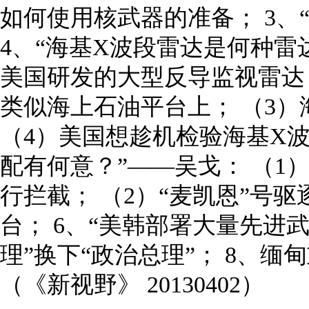
如何使用核武器的准备； 3、
4、“海基X波段雷达是何种雷
美国研发的大型反导监视雷达
类似海上石油平台上； （3
（4）美国想趁机检验海基X波
配有何意？”——吴戈： （
行拦截； （2）“麦凯恩”号
台； 6、“美韩部署大量先进武
理”换下“政治总理”； 8、缅
（《新视野》 20130402）