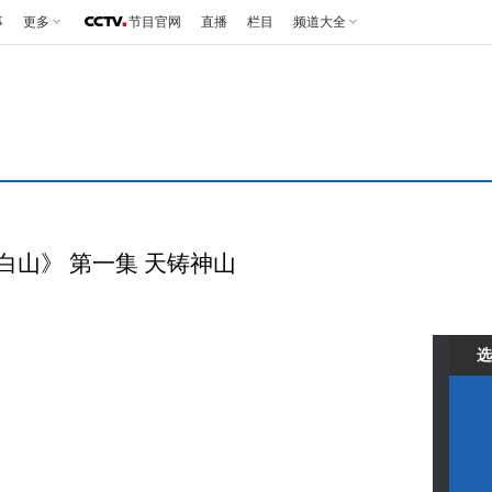
事
更多
节目官网
直播
栏目
频道大全
长白山》 第一集 天铸神山
选