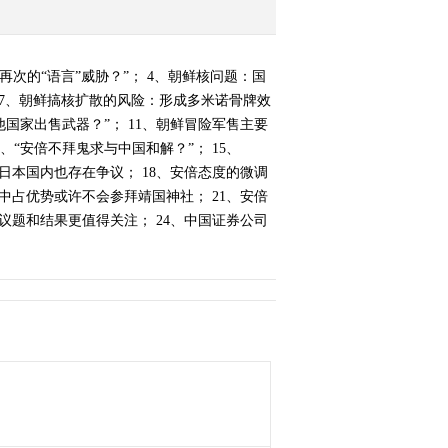
再次的“语言”威胁？”； 4、朝鲜核问题：国
 7、朝鲜搞核扩散的风险：形成多米诺骨牌效
他国家出售武器？”； 11、朝鲜冒险军售主要
、“安倍不拜鬼求与中国和解？”； 15、
在日本国内也存在争议； 18、安倍态度的微调
中占优势或许不会参拜靖国神社； 21、安倍
议题和结果更值得关注； 24、中国证券公司