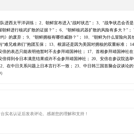
进西太平洋训练； 2、朝鲜宣布进入“战时状态”； 3、“战争状态会否是
握朝鲜进行核武扩散的证据？”； 6、“朝鲜核武器扩散的风险有多大？”；
约》的废弃； 9、“朝鲜拥核有哪些威胁？”； 10、“朝鲜为什么冒险向其
“难兄难弟们”抱团互保； 13、根源还是因为美国对拥核的双重标准； 14
6、安倍的表态只能表明他暂时不去参拜靖国神社； 17、首相参拜靖国神社
安倍得到令日本满意结果或许不会参拜靖国神社； 20、安倍在参议院选举
2、在中日关系问题上日本言行不一致； 23、中日韩三国首脑会议谈论的
0）