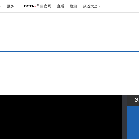
事
更多
节目官网
直播
栏目
频道大全
选