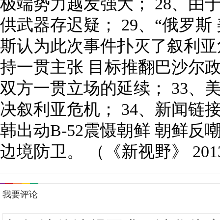
极端势力越发强大； 28、由
供武器存迟疑； 29、“俄罗斯
斯认为此次事件扑灭了叙利亚
持一贯主张 目标推翻巴沙尔政
双方一贯立场的延续； 33
决叙利亚危机； 34、新闻链
韩出动B-52震慑朝鲜 朝鲜反
边境防卫。 （《新视野》 2013