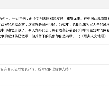
互为邻里。千百年来，两个文明古国和睦友好，相安无事。在中国西藏南部
茂密的原始森林，这里就是藏南地区。1962年，长期以来相安无事的藏
在中印边境开战了。令人意外的是，拥有着美苏装备的印军却在短时间内
硝烟虽已散尽，但其留下的伤痕却依然清晰。 （《经典人文地理》 20130