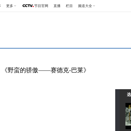
事
更多
节目官网
直播
栏目
频道大全
311 《野蛮的骄傲——赛德克-巴莱》
选