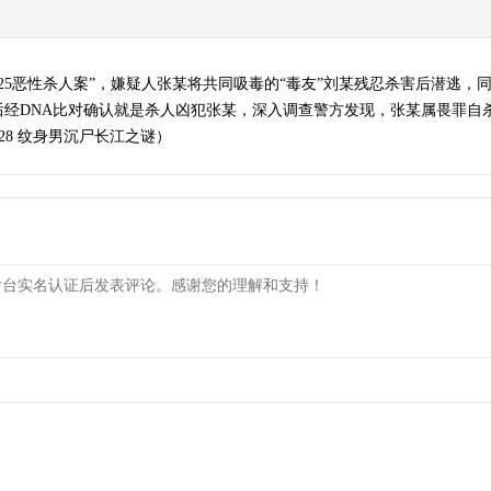
4.25恶性杀人案”，嫌疑人张某将共同吸毒的“毒友”刘某残忍杀害后潜逃，
后经DNA比对确认就是杀人凶犯张某，深入调查警方发现，张某属畏罪自
228 纹身男沉尸长江之谜）