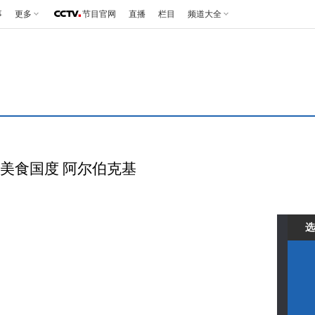
事
更多
节目官网
直播
栏目
频道大全
挑战美食国度 阿尔伯克基
选